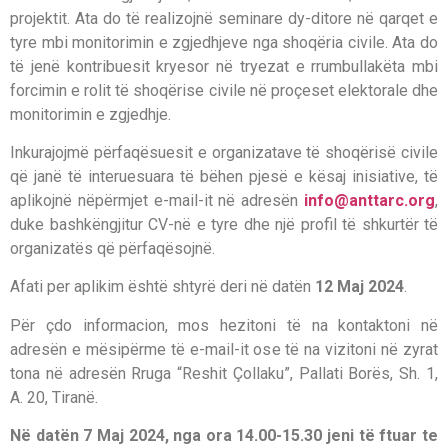
projektit. Ata do të realizojnë seminare dy-ditore në qarqet e
tyre mbi monitorimin e zgjedhjeve nga shoqëria civile. Ata do
të jenë kontribuesit kryesor në tryezat e rrumbullakëta mbi
forcimin e rolit të shoqërise civile në proçeset elektorale dhe
monitorimin e zgjedhje.
Inkurajojmë përfaqësuesit e organizatave të shoqërisë civile
që janë të interuesuara të bëhen pjesë e kësaj inisiative, të
aplikojnë nëpërmjet e-mail-it në adresën
info@anttarc.org
,
duke bashkëngjitur CV-në e tyre dhe një profil të shkurtër të
organizatës që përfaqësojnë.
Afati per aplikim është shtyrë deri në datën
12 Maj 2024
.
Për çdo informacion, mos hezitoni të na kontaktoni në
adresën e mësipërme të e-mail-it ose të na vizitoni në zyrat
tona në adresën Rruga “Reshit Çollaku”, Pallati Borës, Sh. 1,
A. 20, Tiranë.
Në datën 7 Maj 2024, nga ora 14.00-15.30 jeni të ftuar te