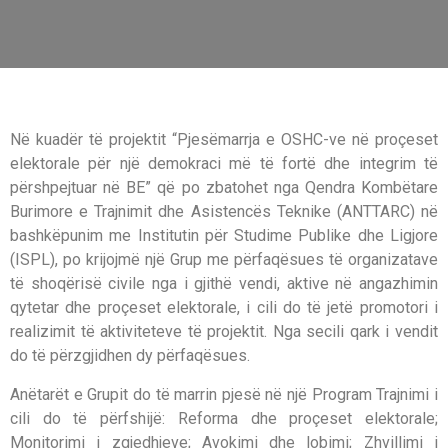
Në kuadër të projektit “Pjesëmarrja e OSHC-ve në proçeset
elektorale për një demokraci më të fortë dhe integrim të
përshpejtuar në BE” që po zbatohet nga Qendra Kombëtare
Burimore e Trajnimit dhe Asistencës Teknike (ANTTARC) në
bashkëpunim me Institutin për Studime Publike dhe Ligjore
(ISPL), po krijojmë një Grup me përfaqësues të organizatave
të shoqërisë civile nga i gjithë vendi, aktive në angazhimin
qytetar dhe proçeset elektorale, i cili do të jetë promotori i
realizimit të aktiviteteve të projektit. Nga secili qark i vendit
do të përzgjidhen dy përfaqësues.
Anëtarët e Grupit do të marrin pjesë në një Program Trajnimi i
cili do të përfshijë: Reforma dhe proçeset elektorale;
Monitorimi i zgjedhjeve; Avokimi dhe lobimi; Zhvillimi i