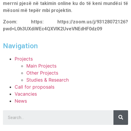
merrni pjesë në takimin online ku do të keni mundësi të
mësoni më tepër mbi projektin.
Zoom: https: https://zoom.us/j/93128072126?
pwd=L0h3UXdiWEc4QXVIK2UveVNEdHF0dz09
Navigation
Projects
Main Projects
Other Projects
Studies & Research
Call for proposals
Vacancies
News